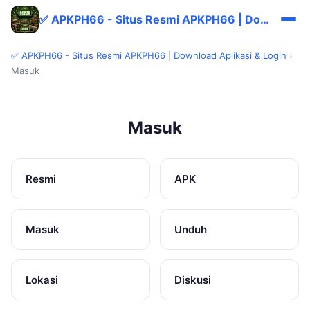
✅ APKPH66 - Situs Resmi APKPH66 | Download Aplikasi & Login
✅ APKPH66 - Situs Resmi APKPH66 | Download Aplikasi & Login
›
Masuk
Masuk
Resmi
APK
Masuk
Unduh
Lokasi
Diskusi