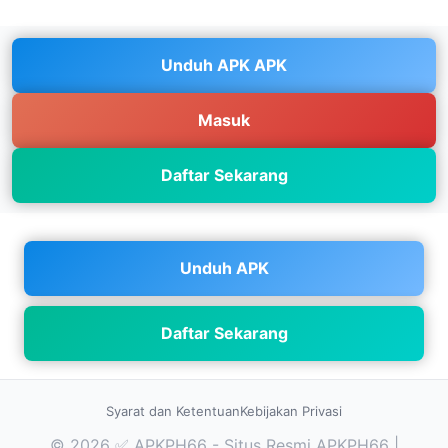
Unduh APK APK
Masuk
Daftar Sekarang
Unduh APK
Daftar Sekarang
Syarat dan Ketentuan
Kebijakan Privasi
© 2026 ✅ APKPH66 - Situs Resmi APKPH66 |